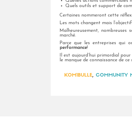
Quelles actions commerciales 
Quels outils et support de com
Certaines nommeront cette réflex
Les mots changent mais l’objecti
Malheureusement, nombreuses so
marché.
Parce que les entreprises qui 
performance
!
Il est aujourd’hui primordial pour 
le manque de connaissance de ce 
KOM1BULLE
,
COMMUNITY MA